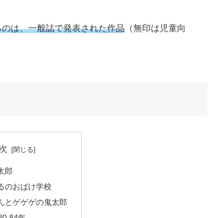
るのは、一般誌で発表された作品
（無印は児童向
次
太郎
るのおばけ学校
んとゲゲゲの鬼太郎
0-84年