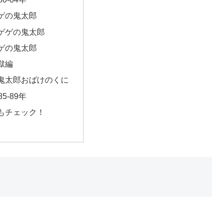
ゲの鬼太郎
ゲゲの鬼太郎
ゲの鬼太郎
獄編
鬼太郎おばけのくに
5-89年
もチェック！