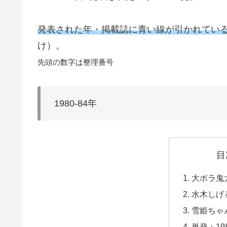
発表された年・掲載誌に青い線が引かれてい
け）。
先頭の数字は整理番号
1980-84年
目
大ボラ鬼
水木しげ
雪姫ちゃ
単発：198