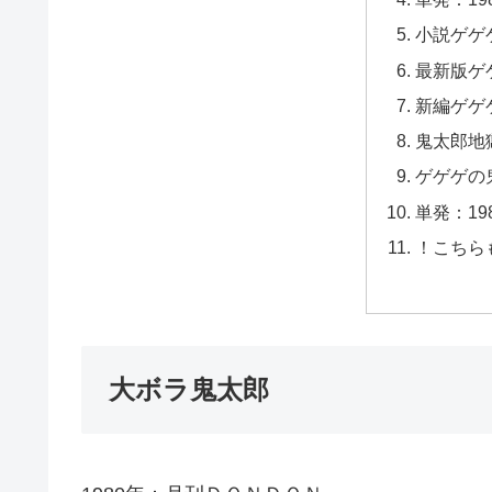
小説ゲゲ
最新版ゲ
新編ゲゲ
鬼太郎地
ゲゲゲの
単発：198
！こちら
大ボラ鬼太郎